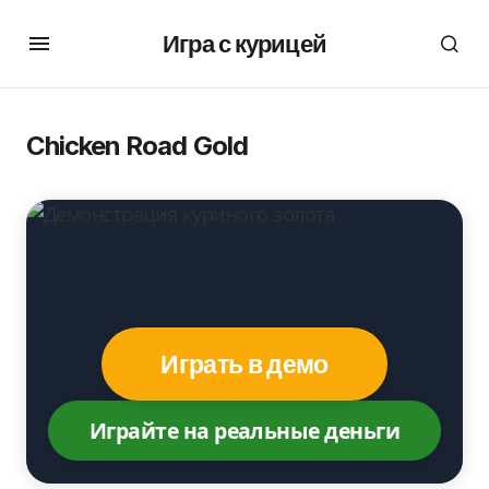
Игра с курицей
Chicken Road Gold
Играть в демо
Играйте на реальные деньги