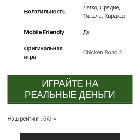
Легко, Средне,
Волатильность
Тяжело, Хардкор
Mobile Friendly
Да
Оригинальная
Chicken Road 2
игра
ИГРАЙТЕ НА
РЕАЛЬНЫЕ ДЕНЬГИ
Наш рейтинг : 5/5 ⭐