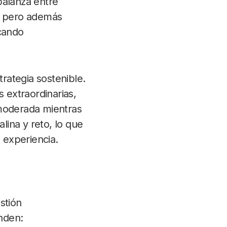
 balanza entre
o, pero además
icando
trategia sostenible.
 extraordinarias,
 moderada mientras
lina y reto, lo que
a experiencia.
stión
nden: