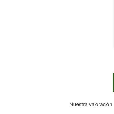
Nuestra valoración 