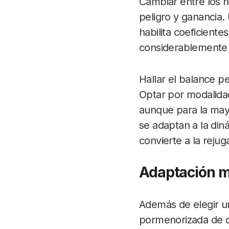
Cambiar entre los ni
peligro y ganancia.
habilita coeficient
considerablemente la
Hallar el balance pe
Optar por modalida
aunque para la mayo
se adaptan a la diná
convierte a la rejug
Adaptación m
Además de elegir un
pormenorizada de c