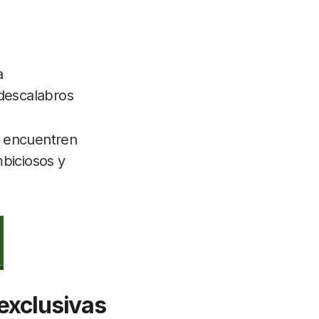
a
/descalabros
s encuentren
mbiciosos y
exclusivas