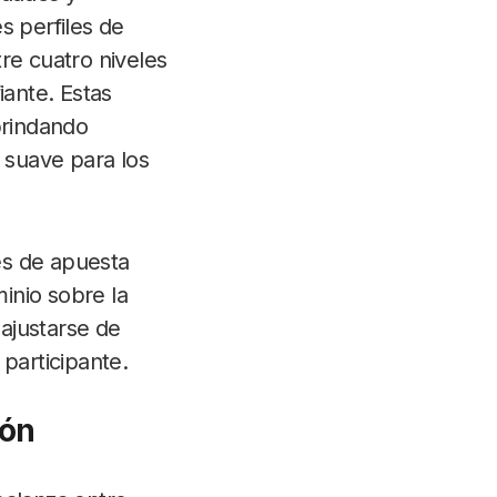
s perfiles de
re cuatro niveles
ante. Estas
brindando
 suave para los
pes de apuesta
inio sobre la
ajustarse de
participante.
ión