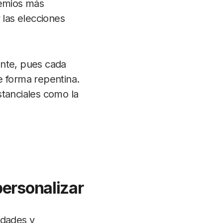
remios más
 las elecciones
ante, pues cada
e forma repentina.
stanciales como la
personalizar
idades y