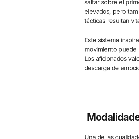
saltar sobre el pri
elevados, pero tamb
tácticas resultan vit
Este sistema inspir
movimiento puede mu
Los aficionados val
descarga de emoció
Modalidades
Una de las cualidad