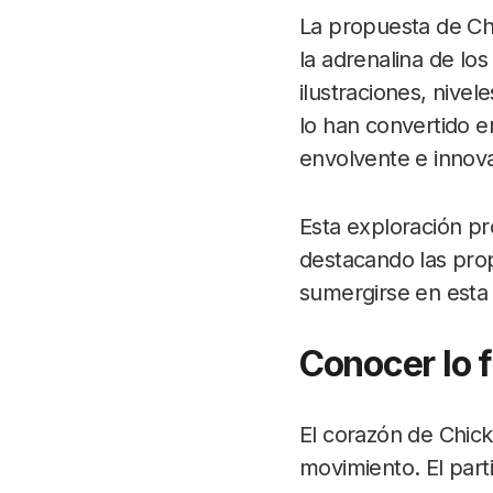
La propuesta de Chi
la adrenalina de lo
ilustraciones, nivel
lo han convertido e
envolvente e innov
Esta exploración p
destacando las pro
sumergirse en esta 
Conocer lo 
El corazón de Chic
movimiento. El part