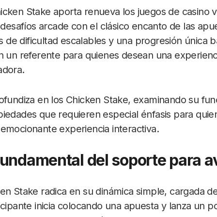
cken Stake aporta renueva los juegos de casino vi
s desafíos arcade con el clásico encanto de las ap
es de dificultad escalables y una progresión única 
n un referente para quienes desean una experienc
adora.
rofundiza en los Chicken Stake, examinando su fun
piedades que requieren especial énfasis para qui
emocionante experiencia interactiva.
fundamental del soporte para av
ken Stake radica en su dinámica simple, cargada 
icipante inicia colocando una apuesta y lanza un p