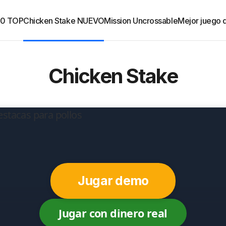
.0 TOP
Chicken Stake NUEVO
Mission Uncrossable
Mejor juego d
Chicken Stake
Jugar demo
Jugar con dinero real