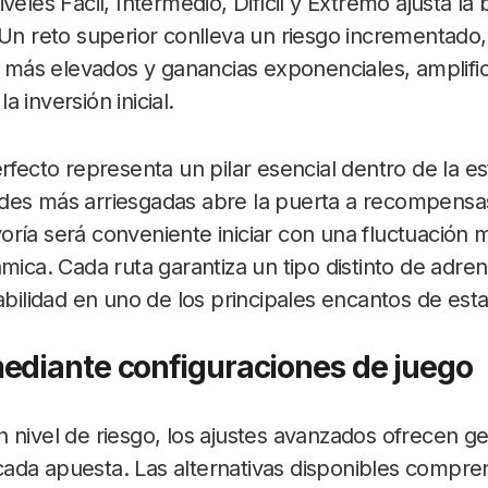
veles Fácil, Intermedio, Difícil y Extremo ajusta la
 Un reto superior conlleva un riesgo incrementad
es más elevados y ganancias exponenciales, amplif
 inversión inicial.
rfecto representa un pilar esencial dentro de la es
des más arriesgadas abre la puerta a recompensas
ría será conveniente iniciar con una fluctuación
mica. Cada ruta garantiza un tipo distinto de adrena
abilidad en uno de los principales encantos de est
ediante configuraciones de juego
 nivel de riesgo, los ajustes avanzados ofrecen ge
ada apuesta. Las alternativas disponibles compre