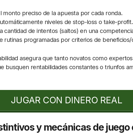
el monto preciso de la apuesta por cada ronda.
utomáticamente niveles de stop-loss o take-profit.
a cantidad de intentos (saltos) en una competenci
e rutinas programadas por criterios de beneficios
tabilidad asegura que tanto novatos como experto
ue busquen rentabilidades constantes o triunfos a
JUGAR CON DINERO REAL
stintivos y mecánicas de juego 