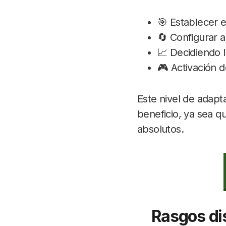
🎯 Establecer 
🔄 Configurar a
📈 Decidiendo l
🎮 Activación d
Este nivel de adap
beneficio, ya sea q
absolutos.
Rasgos di