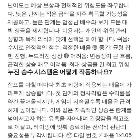
난이도는 예상 보상과 전체적인 위험도를 좌우합니
다. 낮은 단계는 적은 금액을 자주 획득할 가능성을
제공하고, 높은 단계는 엄청난 배수와 보기 드문 대
박 상금을 제시합니다. 이용자는 개인의 위험 관리
성향과 목적 의식에 맞게 선택을 해야 합니다. 쉬움:
수시로 안정적인 점수, 적절한 배율 🟡 중간: 균형 잡
힌 진행, 두드러진 성장 🔴 어려움: 변동성이 큰 흐름,
급격한 상승 매우 어려움: 최대 상금을 건 최고 위험
누진 승수 시스템은 어떻게 작동하나요?
점프를 마칠 때마다 최초 베팅에 작용되는 배율이 가
파르게 상승합니다. 첫 단계의 정사각형은 수익률을
약간 끌어올리지만, 게임이 지속될수록 배율은 급격
하게 높아집니다. 이와 같은 지속적인 상승은 한계를
넘어서고자 하는 유혹을 자아내며 긴장감을 최고조
로 이끌고, 타이밍에 맞춰 종료하는 전략적 판단의
중요성을 부각시킵니다. 📦 타일 번호 ⚡ 배율 1 x1.05