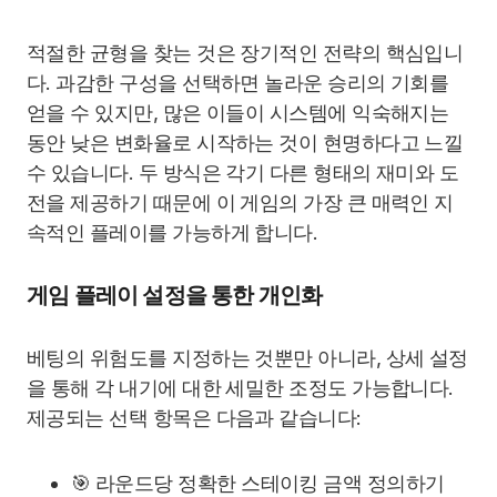
적절한 균형을 찾는 것은 장기적인 전략의 핵심입니
다. 과감한 구성을 선택하면 놀라운 승리의 기회를
얻을 수 있지만, 많은 이들이 시스템에 익숙해지는
동안 낮은 변화율로 시작하는 것이 현명하다고 느낄
수 있습니다. 두 방식은 각기 다른 형태의 재미와 도
전을 제공하기 때문에 이 게임의 가장 큰 매력인 지
속적인 플레이를 가능하게 합니다.
게임 플레이 설정을 통한 개인화
베팅의 위험도를 지정하는 것뿐만 아니라, 상세 설정
을 통해 각 내기에 대한 세밀한 조정도 가능합니다.
제공되는 선택 항목은 다음과 같습니다:
🎯 라운드당 정확한 스테이킹 금액 정의하기