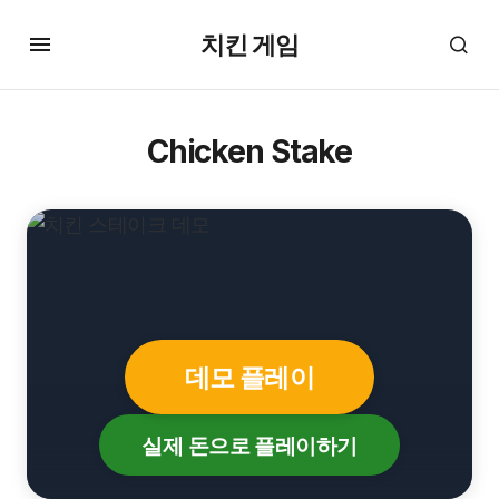
치킨 게임
Chicken Stake
데모 플레이
실제 돈으로 플레이하기