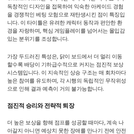
독창적인 디자인을 접목하여 익숙한 아케이드 경험
을 경쟁적인 베팅 모험으로 재탄생시킨 점이 특징입
니다. 이 타이틀은 유려한 캐릭터 동작과 편안한 환
경을 자랑하며, 핵심 게임플레이를 넘어서는 몰입감
있는 분위기를 조성합니다.
가장 두드러진 특성은, 닭이 보드에서 더 멀리 이동
할수록 배당이 기하급수적으로 커지는 점진적 보상
시스템입니다. 이 지속적인 상승 구조는 매 회차마다
높은 참여를 유도하며, 각 시행의 독립적인 무작위성
으로 인해 결과 예측이 거의 불가능합니다.
점진적 승리와 전략적 퇴장
더 높은 보상을 향해 점프를 성공할 때마다, 계속 나
아갈지 아니면 예상치 못한 장애를 만나기 전에 안전