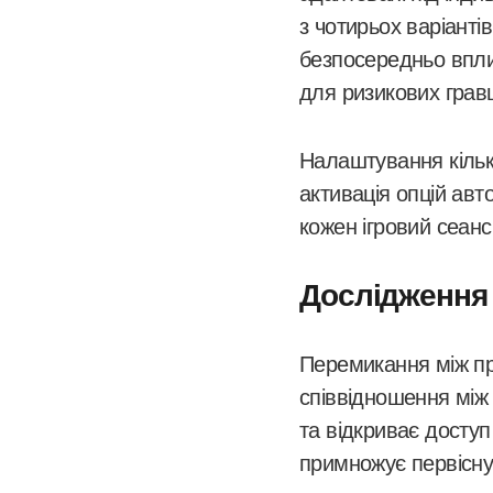
з чотирьох варіанті
безпосередньо впли
для ризикових грав
Налаштування кільк
активація опцій ав
кожен ігровий сеанс
Дослідження 
Перемикання між пр
співвідношення між
та відкриває доступ
примножує первісну