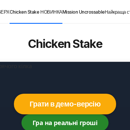
 ВЕРХ
Chicken Stake НОВИНКА
Mission Uncrossable
Найкраща ст
Chicken Stake
Грати в демо-версію
Гра на реальні гроші