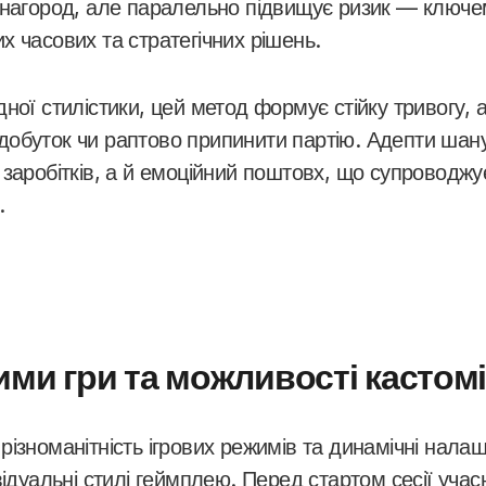
инагород, але паралельно підвищує ризик — ключе
 часових та стратегічних рішень.
ної стилістики, цей метод формує стійку тривогу, 
обуток чи раптово припинити партію. Адепти шан
 заробітків, а й емоційний поштовх, що супроводж
.
ми гри та можливості кастомі
ізноманітність ігрових режимів та динамічні нала
відуальні стилі геймплею. Перед стартом сесії уча