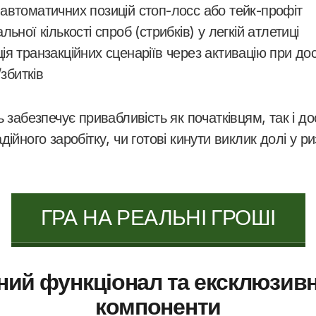
втоматичних позицій стоп-лосс або тейк-профіт
льної кількості спроб (стрибків) у легкій атлетиці
ія транзакційних сценаріїв через активацію при до
/збитків
ь забезпечує привабливість як початківцям, так і 
дійного заробітку, чи готові кинути виклик долі у 
ГРА НА РЕАЛЬНІ ГРОШІ
ий функціонал та ексклюзивні
компоненти