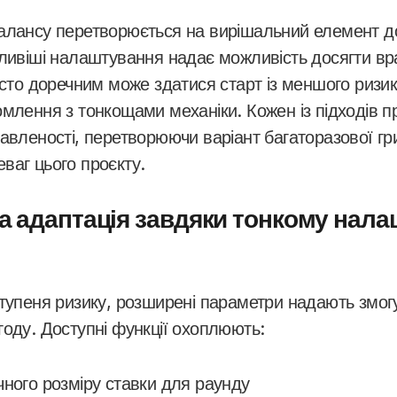
алансу перетворюється на вирішальний елемент д
іливіші налаштування надає можливість досягти в
асто доречним може здатися старт із меншого ризик
млення з тонкощами механіки. Кожен із підходів пр
авленості, перетворюючи варіант багаторазової гр
ваг цього проєкту.
а адаптація завдяки тонкому нал
ступеня ризику, розширені параметри надають змог
году. Доступні функції охоплюють:
ного розміру ставки для раунду