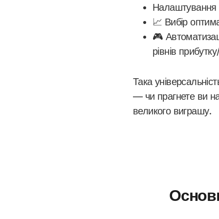
Налаштування а
📈 Вибір оптима
🎮 Автоматизац
рівнів прибутку
Така універсальніст
— чи прагнете ви на
великого виграшу.
Основн