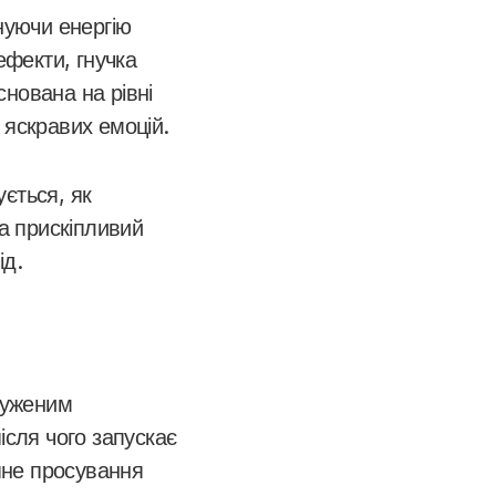
нуючи енергію
ефекти, гнучка
нована на рівні
 яскравих емоцій.
ється, як
на прискіпливий
ід.
пруженим
ісля чого запускає
упне просування