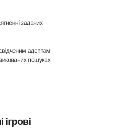
сягненні заданих
досвідченим адептам
ризикованих пошуках
 ігрові