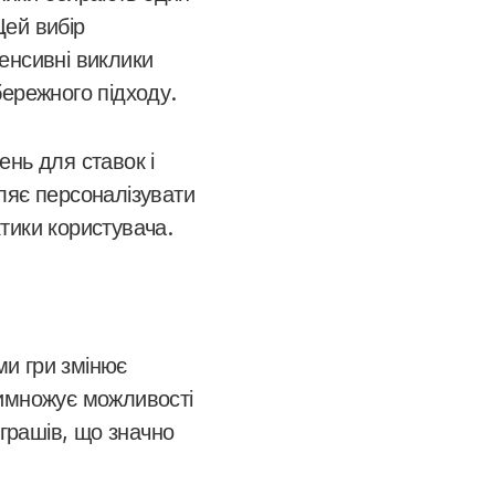
Цей вибір
енсивні виклики
бережного підходу.
ень для ставок і
ляє персоналізувати
ктики користувача.
и гри змінює
римножує можливості
играшів, що значно