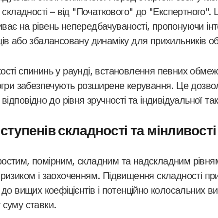
в складності – від "Початкового" до "Експертного". 
ває на рівень непередбачуваності, пропонуючи інт
ців або збалансовану динаміку для прихильників о
ості спининь у раунді, встановлення певних обмеж
тогри забезпечують розширене керування. Це дозво
 відповідно до рівня зручності та індивідуальної та
ступенів складності та мінливості
остим, помірним, складним та надскладним рівням
 ризиком і заохоченням. Підвищення складності п
 до вищих коефіцієнтів і потенційно колосальних в
 суму ставки.