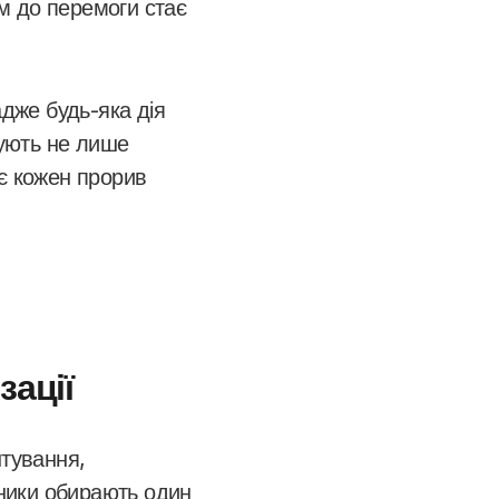
м до перемоги стає
адже будь-яка дія
ують не лише
ує кожен прорив
зації
штування,
сники обирають один