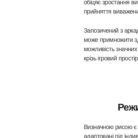
обіцяє зростання в
прийняття виважених
Запозичений з аркад
може примножити зд
можливість значних
крізь ігровий простір
Режи
Визначною рисою є р
адаптовані під інди