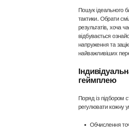
Пошук ідеального б
тактики. Обрати см
результатів, хоча ч
відбувається ознайо
напруження та зацік
найважливіших пере
Індивідуальн
геймплею
Поряд із підбором 
регулювати кожну у
Обчислення точ