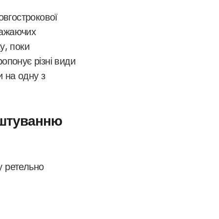
овгострокової
ражаючих
у, поки
опонує різні види
и на одну з
аштуванню
у ретельно