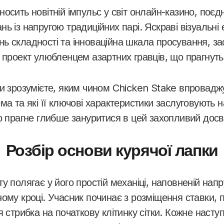
осить новітній імпульс у світ онлайн-казино, поєд
ь із напругою традиційних парі. Яскраві візуальні 
ь складності та інноваційна шкала просування, зас
 проект улюбленцем азартних гравців, що прагнуть
ви зрозумієте, яким чином Chicken Stake впроваджу
ма та які її ключові характеристики заслуговують 
о прагне глибше зануритися в цей захопливий досв
Розбір основи курячої лапки
у полягає у його простій механіці, наповненій на
ому кроці. Учасник починає з розміщення ставки, п
я стрибка на початкову клітинку сітки. Кожне наст