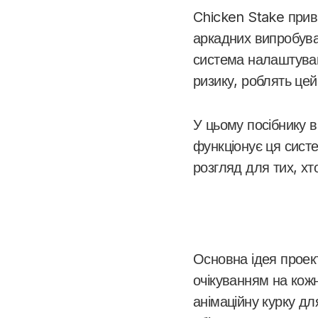
Chicken Stake привн
аркадних випробуван
система налаштуван
ризику, роблять цей
У цьому посібнику 
функціонує ця систе
розгляд для тих, хт
Основна ідея проект
очікуванням на кожн
анімаційну курку дл