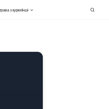
рава з курки
Інші