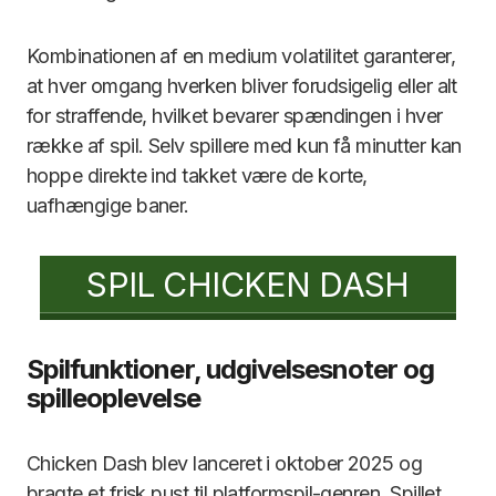
Kombinationen af en medium volatilitet garanterer,
at hver omgang hverken bliver forudsigelig eller alt
for straffende, hvilket bevarer spændingen i hver
række af spil. Selv spillere med kun få minutter kan
hoppe direkte ind takket være de korte,
uafhængige baner.
SPIL CHICKEN DASH
Spilfunktioner, udgivelsesnoter og
spilleoplevelse
Chicken Dash blev lanceret i oktober 2025 og
bragte et frisk pust til platformspil-genren. Spillet