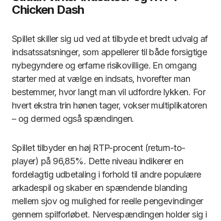
Chicken Dash
Spillet skiller sig ud ved at tilbyde et bredt udvalg af
indsatssatsninger, som appellerer til både forsigtige
nybegyndere og erfarne risikovillige. En omgang
starter med at vælge en indsats, hvorefter man
bestemmer, hvor langt man vil udfordre lykken. For
hvert ekstra trin hønen tager, vokser multiplikatoren
– og dermed også spændingen.
Spillet tilbyder en høj RTP-procent (return-to-
player) på 96,85%. Dette niveau indikerer en
fordelagtig udbetaling i forhold til andre populære
arkadespil og skaber en spændende blanding
mellem sjov og mulighed for reelle pengevindinger
gennem spilforløbet. Nervespændingen holder sig i