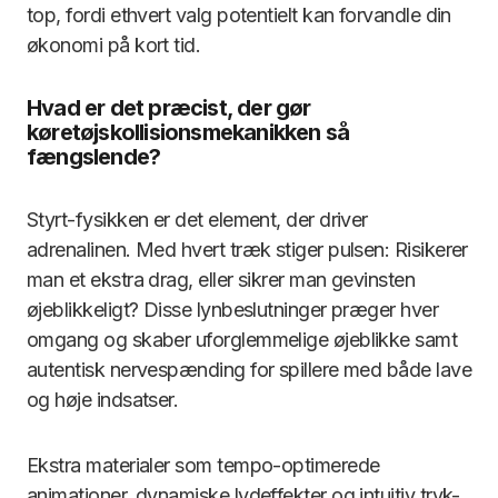
top, fordi ethvert valg potentielt kan forvandle din
økonomi på kort tid.
Hvad er det præcist, der gør
køretøjskollisionsmekanikken så
fængslende?
Styrt-fysikken er det element, der driver
adrenalinen. Med hvert træk stiger pulsen: Risikerer
man et ekstra drag, eller sikrer man gevinsten
øjeblikkeligt? Disse lynbeslutninger præger hver
omgang og skaber uforglemmelige øjeblikke samt
autentisk nervespænding for spillere med både lave
og høje indsatser.
Ekstra materialer som tempo-optimerede
animationer, dynamiske lydeffekter og intuitiv tryk-