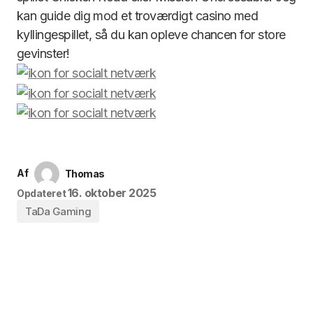
kan guide dig mod et troværdigt casino med
kyllingespillet, så du kan opleve chancen for store
gevinster!
Af
Thomas
16. oktober 2025
Opdateret
TaDa Gaming