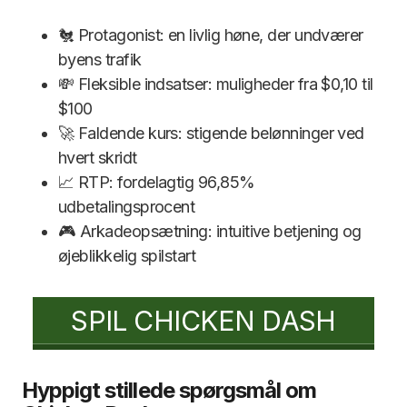
🐔 Protagonist: en livlig høne, der undværer
byens trafik
💸 Fleksible indsatser: muligheder fra $0,10 til
$100
🚀 Faldende kurs: stigende belønninger ved
hvert skridt
📈 RTP: fordelagtig 96,85%
udbetalingsprocent
🎮 Arkadeopsætning: intuitive betjening og
øjeblikkelig spilstart
SPIL CHICKEN DASH
Hyppigt stillede spørgsmål om