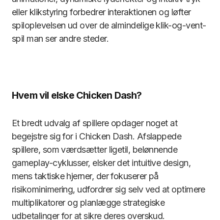
eller klikstyring forbedrer interaktionen og løfter
spiloplevelsen ud over de almindelige klik-og-vent-
spil man ser andre steder.
Hvem vil elske Chicken Dash?
Et bredt udvalg af spillere opdager noget at
begejstre sig for i Chicken Dash. Afslappede
spillere, som værdsætter ligetil, belønnende
gameplay-cyklusser, elsker det intuitive design,
mens taktiske hjerner, der fokuserer på
risikominimering, udfordrer sig selv ved at optimere
multiplikatorer og planlægge strategiske
udbetalinger for at sikre deres overskud.