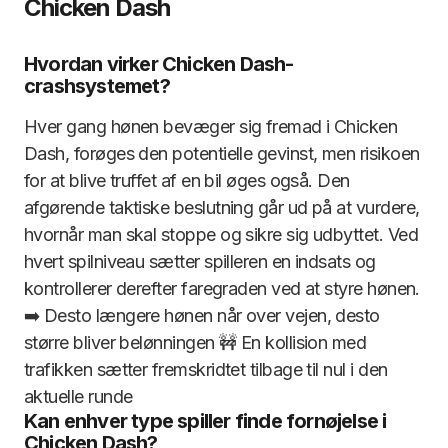
Chicken Dash
Hvordan virker Chicken Dash-
crashsystemet?
Hver gang hønen bevæger sig fremad i Chicken
Dash, forøges den potentielle gevinst, men risikoen
for at blive truffet af en bil øges også. Den
afgørende taktiske beslutning går ud på at vurdere,
hvornår man skal stoppe og sikre sig udbyttet. Ved
hvert spilniveau sætter spilleren en indsats og
kontrollerer derefter faregraden ved at styre hønen.
➡️ Desto længere hønen når over vejen, desto
større bliver belønningen 🚧 En kollision med
trafikken sætter fremskridtet tilbage til nul i den
aktuelle runde
Kan enhver type spiller finde fornøjelse i
Chicken Dash?