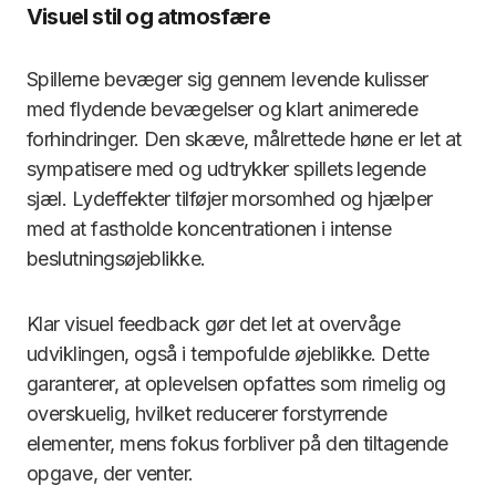
Visuel stil og atmosfære
Spillerne bevæger sig gennem levende kulisser
med flydende bevægelser og klart animerede
forhindringer. Den skæve, målrettede høne er let at
sympatisere med og udtrykker spillets legende
sjæl. Lydeffekter tilføjer morsomhed og hjælper
med at fastholde koncentrationen i intense
beslutningsøjeblikke.
Klar visuel feedback gør det let at overvåge
udviklingen, også i tempofulde øjeblikke. Dette
garanterer, at oplevelsen opfattes som rimelig og
overskuelig, hvilket reducerer forstyrrende
elementer, mens fokus forbliver på den tiltagende
opgave, der venter.