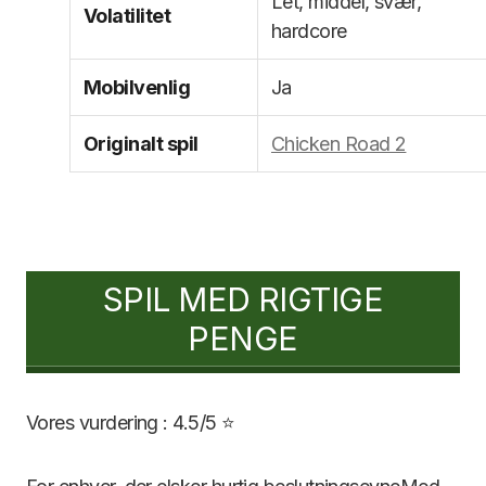
Let, middel, svær,
Volatilitet
hardcore
Mobilvenlig
Ja
Originalt spil
Chicken Road 2
SPIL MED RIGTIGE
PENGE
Vores vurdering : 4.5/5 ⭐