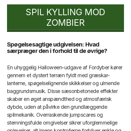
SPIL KYLLING MOD
ZOMBIER
Spøgelsesagtige udgivelsen: Hvad
særpræger den i forhold til de øvrige?
En uhyggelig Halloween-udgave af Fordyber kører
gennem et dystert terræn fyldt med græskar-
lanterne, spøgelselignende skikkelser og ulmende
baggrundsmusik. Disse sæsonbetonede effekter
skaber en øget anspændthed og atmosfærisk
dybde, uden at påvirke den grundlæggende
spilmekanik. Overraskende jumpscares og
stemningsfulde omgivelser sikrer uforglemmelige
oplevelser, alt imens kontrollerne forbliver enkle og