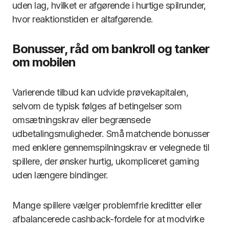
uden lag, hvilket er afgørende i hurtige spilrunder,
hvor reaktionstiden er altafgørende.
Bonusser, råd om bankroll og tanker
om mobilen
Varierende tilbud kan udvide prøvekapitalen,
selvom de typisk følges af betingelser som
omsætningskrav eller begrænsede
udbetalingsmuligheder. Små matchende bonusser
med enklere gennemspilningskrav er velegnede til
spillere, der ønsker hurtig, ukompliceret gaming
uden længere bindinger.
Mange spillere vælger problemfrie kreditter eller
afbalancerede cashback-fordele for at modvirke