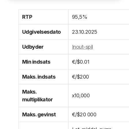
RTP
95,5%
Udgivelsesdato
23.10.2025
Udbyder
Inout-spil
Min indsats
€/$0.01
Maks. indsats
€/$200
Maks.
x10,000
multiplikator
Maks. gevinst
€/$20 000