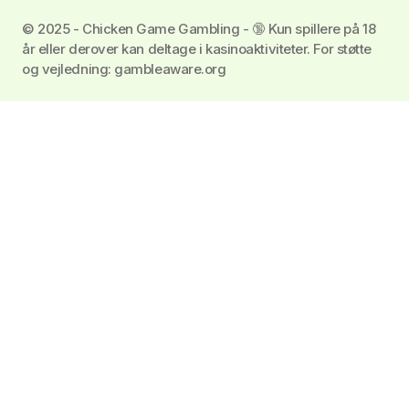
©️ 2025 - Chicken Game Gambling - 🔞 Kun spillere på 18
år eller derover kan deltage i kasinoaktiviteter. For støtte
og vejledning: gambleaware.org