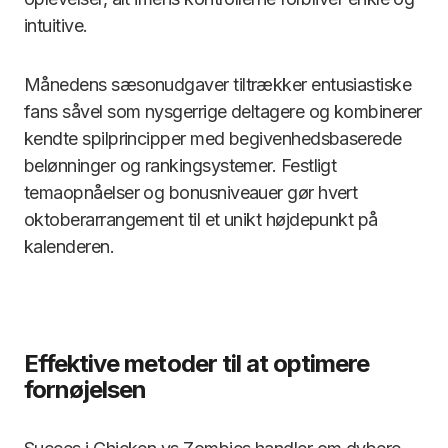
intuitive.
Månedens sæsonudgaver tiltrækker entusiastiske
fans såvel som nysgerrige deltagere og kombinerer
kendte spilprincipper med begivenhedsbaserede
belønninger og rankingsystemer. Festligt
temaopnåelser og bonusniveauer gør hvert
oktoberarrangement til et unikt højdepunkt på
kalenderen.
Effektive metoder til at optimere
fornøjelsen