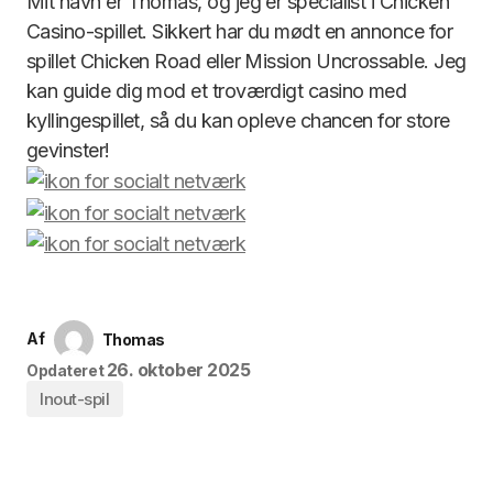
Mit navn er Thomas, og jeg er specialist i Chicken
Casino-spillet. Sikkert har du mødt en annonce for
spillet Chicken Road eller Mission Uncrossable. Jeg
kan guide dig mod et troværdigt casino med
kyllingespillet, så du kan opleve chancen for store
gevinster!
Af
Thomas
26. oktober 2025
Opdateret
Inout-spil