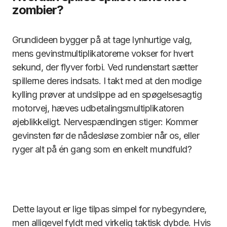
zombier?
Grundideen bygger på at tage lynhurtige valg,
mens gevinstmultiplikatorerne vokser for hvert
sekund, der flyver forbi. Ved rundenstart sætter
spillerne deres indsats. I takt med at den modige
kylling prøver at undslippe ad en spøgelsesagtig
motorvej, hæves udbetalingsmultiplikatoren
øjeblikkeligt. Nervespændingen stiger: Kommer
gevinsten før de nådesløse zombier når os, eller
ryger alt på én gang som en enkelt mundfuld?
Dette layout er lige tilpas simpel for nybegyndere,
men alligevel fyldt med virkelig taktisk dybde. Hvis