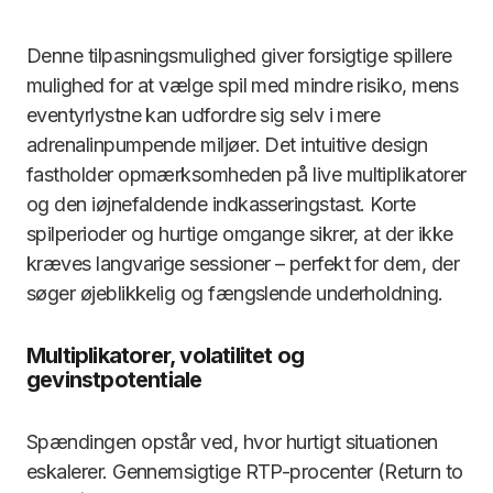
Denne tilpasningsmulighed giver forsigtige spillere
mulighed for at vælge spil med mindre risiko, mens
eventyrlystne kan udfordre sig selv i mere
adrenalinpumpende miljøer. Det intuitive design
fastholder opmærksomheden på live multiplikatorer
og den iøjnefaldende indkasseringstast. Korte
spilperioder og hurtige omgange sikrer, at der ikke
kræves langvarige sessioner – perfekt for dem, der
søger øjeblikkelig og fængslende underholdning.
Multiplikatorer, volatilitet og
gevinstpotentiale
Spændingen opstår ved, hvor hurtigt situationen
eskalerer. Gennemsigtige RTP-procenter (Return to