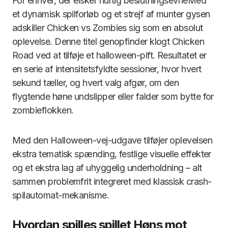
For enhver, der elsker hurtig beslutningsevneMed
et dynamisk spilforløb og et strejf af munter gysen
adskiller Chicken vs Zombies sig som en absolut
oplevelse. Denne titel genopfinder klogt Chicken
Road ved at tilføje et halloween-pift. Resultatet er
en serie af intensitetsfyldte sessioner, hvor hvert
sekund tæller, og hvert valg afgør, om den
flygtende høne undslipper eller falder som bytte for
zombieflokken.
Med den Halloween-vej-udgave tilføjer oplevelsen
ekstra tematisk spænding, festlige visuelle effekter
og et ekstra lag af uhyggelig underholdning – alt
sammen problemfrit integreret med klassisk crash-
spilautomat-mekanisme.
Hvordan spilles spillet Høns mot