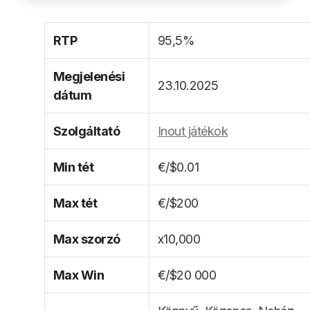
RTP
95,5%
Megjelenési
23.10.2025
dátum
Szolgáltató
Inout játékok
Min tét
€/$0.01
Max tét
€/$200
Max szorzó
x10,000
Max Win
€/$20 000