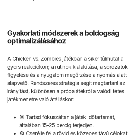
Gyakorlati módszerek a boldogság
optimalizálásához
A Chicken vs. Zombies játékban a siker túlmutat a
gyors reakciókon; a rutinok kialakítása, a sorozatok
figyelése és a nyugalom megőrzése a nyomás alatt
alapvető. Rendszeres stratégia segít megtartani az
irányítást, különösen a próbajátékról a valódi tétes
játékmenetre való átálláskor:
🎯 Tartsd fókuszáltan a játék időtartamát,
általában 15-25 percig terjedjen.
🔄 Cserélje fel a rövid és közepes távú célokat