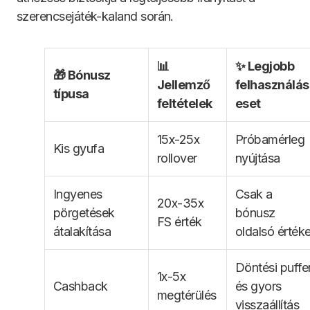
szerencsejáték-kaland során.
📊
✨ Legjobb
🎁 Bónusz
Jellemző
felhasználás
típusa
feltételek
eset
15x-25x
Próbamérleg
Kis gyufa
rollover
nyújtása
Ingyenes
Csak a
20x-35x
pörgetések
bónusz
FS érték
átalakítása
oldalsó érték
Döntési puffe
1x-5x
Cashback
és gyors
megtérülés
visszaállítás