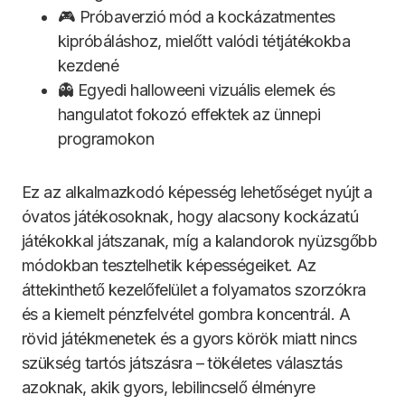
🎮 Próbaverzió mód a kockázatmentes
kipróbáláshoz, mielőtt valódi tétjátékokba
kezdené
👻 Egyedi halloweeni vizuális elemek és
hangulatot fokozó effektek az ünnepi
programokon
Ez az alkalmazkodó képesség lehetőséget nyújt a
óvatos játékosoknak, hogy alacsony kockázatú
játékokkal játszanak, míg a kalandorok nyüzsgőbb
módokban tesztelhetik képességeiket. Az
áttekinthető kezelőfelület a folyamatos szorzókra
és a kiemelt pénzfelvétel gombra koncentrál. A
rövid játékmenetek és a gyors körök miatt nincs
szükség tartós játszásra – tökéletes választás
azoknak, akik gyors, lebilincselő élményre