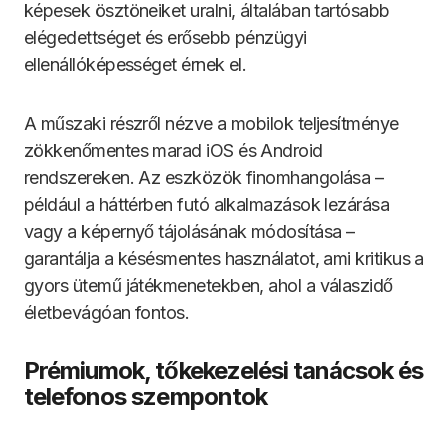
képesek ösztöneiket uralni, általában tartósabb
elégedettséget és erősebb pénzügyi
ellenállóképességet érnek el.
A műszaki részről nézve a mobilok teljesítménye
zökkenőmentes marad iOS és Android
rendszereken. Az eszközök finomhangolása –
például a háttérben futó alkalmazások lezárása
vagy a képernyő tájolásának módosítása –
garantálja a késésmentes használatot, ami kritikus a
gyors ütemű játékmenetekben, ahol a válaszidő
életbevágóan fontos.
Prémiumok, tőkekezelési tanácsok és
telefonos szempontok