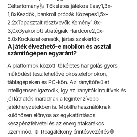
Céltartomány🙋 Tökéletes játékos Easy1,3x-
1,8xKezdők, bankroll próbák Közepes1,5x-
2,2xTapasztalt résztvevők Kemény1,8x-
3,0xGyakorlott stratégiák Hardcore2,0x-
5,0xKockázatkeresők, jártas szakértők
A játék élvezhető-e mobilon és asztali
számítógépen egyaránt?
A platformok közötti tökéletes hangolás gyors
működést tesz lehetővé okostelefonokon,
táblagépeken és PC-kön. Az irányítófelület
intelligensen igazodik, így az irányítók intuitívak és
jól láthatók maradnak a legintenzívebb
játékhelyzetekben is. Mobilfelhasználóknak
különösen előnyös az egykattintásos
készpénzfelvétel és az energiatakarékos
üzemmód. 📱 Reagálékony érintésvezérlés 🌐