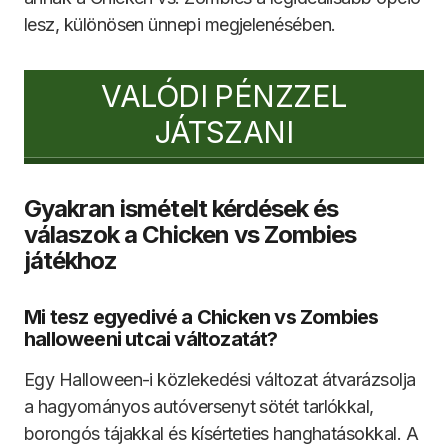
lesz, különösen ünnepi megjelenésében.
VALÓDI PÉNZZEL
JÁTSZANI
Gyakran ismételt kérdések és
válaszok a Chicken vs Zombies
játékhoz
Mi tesz egyedivé a Chicken vs Zombies
halloweeni utcai változatát?
Egy Halloween-i közlekedési változat átvarázsolja
a hagyományos autóversenyt sötét tarlókkal,
borongós tájakkal és kísérteties hanghatásokkal. A