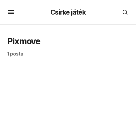
Csirke játék
Pixmove
1 posta